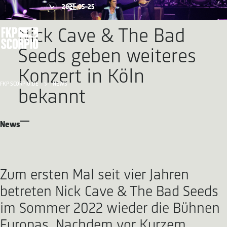
2021-05-25
Nick Cave & The Bad
Seeds geben weiteres
Konzert in Köln
FKP SCORPIO.DE
NEWS
bekannt
News
Zum ersten Mal seit vier Jahren
betreten Nick Cave & The Bad Seeds
im Sommer 2022 wieder die Bühnen
Europas. Nachdem vor Kurzem