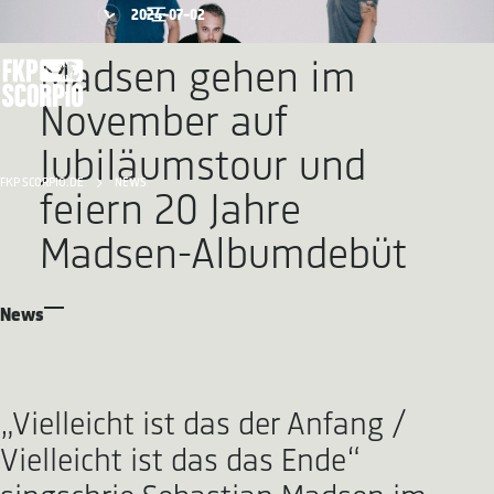
2024-07-02
Madsen gehen im
November auf
Jubiläumstour und
FKP SCORPIO.DE
NEWS
feiern 20 Jahre
Madsen-Albumdebüt
News
„Vielleicht ist das der Anfang /
Vielleicht ist das das Ende“