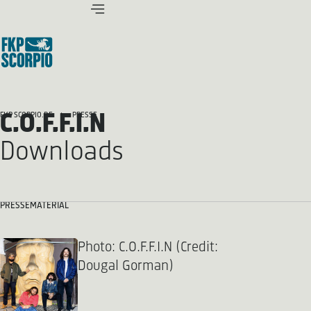
C.O.F.F.I.N
FKP SCORPIO.DE
PRESSE
Downloads
PRESSEMATERIAL
Photo: C.O.F.F.I.N (Credit:
Dougal Gorman)