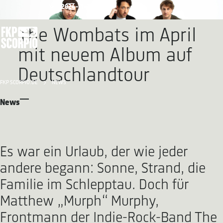
2024-11-25
The Wombats im April
mit neuem Album auf
Deutschlandtour
FKP SCORPIO.DE
NEWS
News
Es war ein Urlaub, der wie jeder
andere begann: Sonne, Strand, die
Familie im Schlepptau. Doch für
Matthew „Murph“ Murphy,
Frontmann der Indie-Rock-Band The