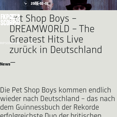
2026-02-02
Pet Shop Boys -
DREAMWORLD - The
Greatest Hits Live
FKP SCORPIO.DE
NEWS
zurück in Deutschland
News
Die Pet Shop Boys kommen endlich
wieder nach Deutschland - das nach
dem Guinnessbuch der Rekorde
erfolgreichste Duo der britischen