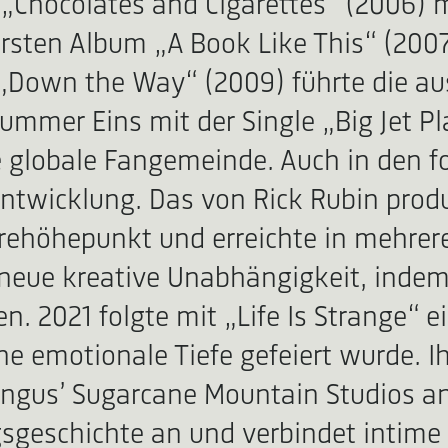
P „Chocolates and Cigarettes“ (2006) 
ten Album „A Book Like This“ (2007) 
 „Down the Way“ (2009) führte die au
mer Eins mit der Single „Big Jet Pla
e globale Fangemeinde. Auch in den 
rentwicklung. Das von Rick Rubin prod
rehöhepunkt und erreichte in mehrere
 neue kreative Unabhängigkeit, inde
en. 2021 folgte mit „Life Is Strange“
ine emotionale Tiefe gefeiert wurde. 
Angus’ Sugarcane Mountain Studios a
gsgeschichte an und verbindet intime