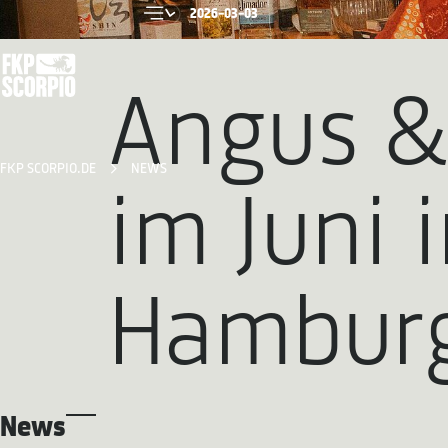
2026-03-03
Angus & 
FKP SCORPIO.DE
NEWS
im Juni 
Hamburg
News