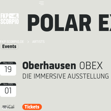
POLAR E
FKP SCORPIO.DE
ARTISTS
Events
Oberhausen
OBEX
May 2026
19
DIE IMMERSIVE AUSSTELLUNG 
Nov 2026
01
Tickets
iCal