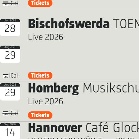
Tickets
iCal
Bischofswerda
TOEN
Aug 2026
28
Live 2026
Aug 2026
29
Tickets
iCal
Homberg
Musikschut
Aug 2026
29
Live 2026
iCal
Tickets
Hannover
Café Gloc
Sep 2026
14