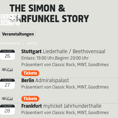
THE SIMON &
GARFUNKEL STORY
Veranstaltungen
FKP SCORPIO.DE
ARTISTS
Stuttgart
Liederhalle / Beethovensaal
Feb 2027
26
Einlass: 19:00 Uhr,
Beginn: 20:00 Uhr
Präsentiert von Classic Rock, MINT, Goodtimes
iCal
Tickets
Berlin
Admiralspalast
Feb 2027
27
Präsentiert von Classic Rock, MINT, Goodtimes
Tickets
iCal
Frankfurt
myticket Jahrhunderthalle
Feb 2027
28
Präsentiert von Classic Rock, MINT, Goodtimes