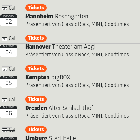
Tickets
iCal
Mannheim
Rosengarten
Mär 2027
02
Präsentiert von Classic Rock, MINT, Goodtimes
Tickets
iCal
Hannover
Theater am Aegi
Mär 2027
04
Präsentiert von Classic Rock, MINT, Goodtimes
Tickets
iCal
Kempten
bigBOX
Mär 2027
05
Präsentiert von Classic Rock, MINT, Goodtimes
Tickets
iCal
Dresden
Alter Schlachthof
Mär 2027
06
Präsentiert von Classic Rock, MINT, Goodtimes
Tickets
iCal
Limburg
Stadthalle
Mär 2027