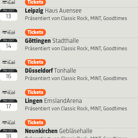
Tickets
iCal
Leipzig
Haus Auensee
Mär 2027
13
Präsentiert von Classic Rock, MINT, Goodtimes
Tickets
iCal
Göttingen
Stadthalle
Mär 2027
14
Präsentiert von Classic Rock, MINT, Goodtimes
Tickets
iCal
Düsseldorf
Tonhalle
Mär 2027
16
Präsentiert von Classic Rock, MINT, Goodtimes
Tickets
iCal
Lingen
EmslandArena
Mär 2027
17
Präsentiert von Classic Rock, MINT, Goodtimes
Tickets
iCal
Neunkirchen
Gebläsehalle
Mär 2027
18