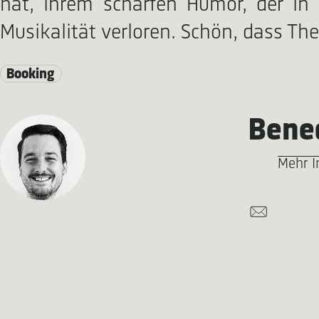
hat, ihrem scharfen Humor, der in 
Musikalität verloren. Schön, dass T
Booking
Bened
Mehr I