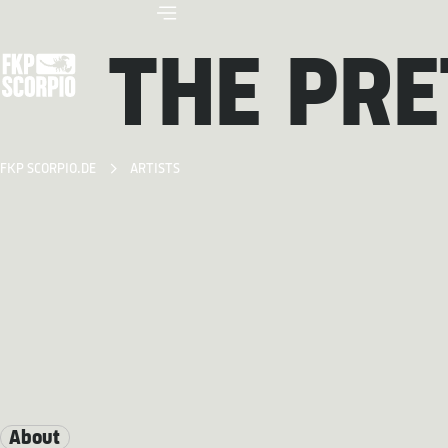
THE PR
FKP SCORPIO.DE
ARTISTS
About