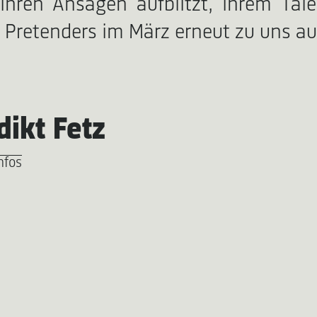
ihren Ansagen aufblitzt, ihrem Tal
he Pretenders im März erneut zu uns 
ikt Fetz
nfos