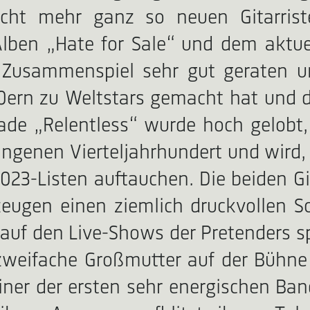
nicht mehr ganz so neuen Gitarri
ben „Hate for Sale“ und dem aktuell
 Zusammenspiel sehr gut geraten u
80ern zu Weltstars gemacht hat und
rade „Relentless“ wurde hoch gelobt,
angenen Vierteljahrhundert und wird,
2023-Listen auftauchen. Die beiden G
eugen einen ziemlich druckvollen S
auf den Live-Shows der Pretenders sp
 zweifache Großmutter auf der Bühne
 einer der ersten sehr energischen B