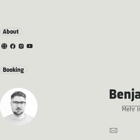
About
Booking
Benj
Mehr I