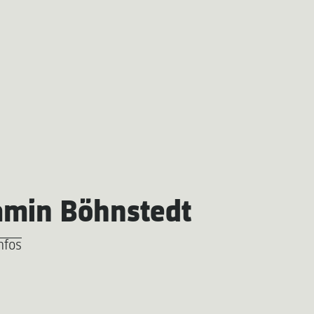
amin Böhnstedt
nfos