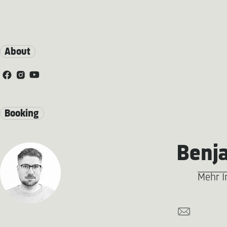
About
Booking
Benj
Mehr I