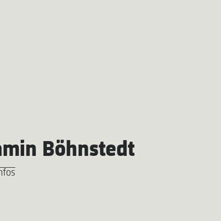
amin Böhnstedt
nfos