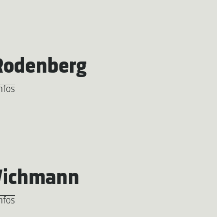
Rodenberg
nfos
 Wichmann
nfos