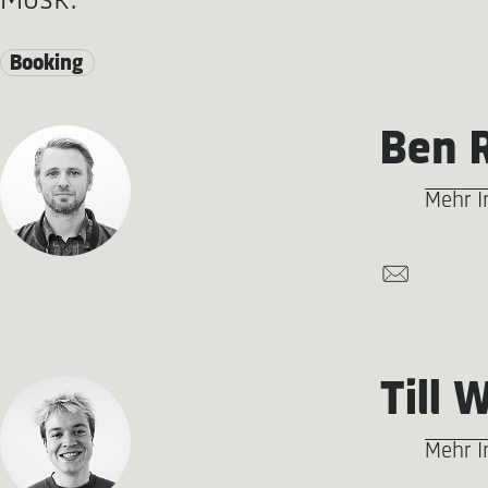
Musk.
Booking
Ben 
Mehr I
Till
Mehr I