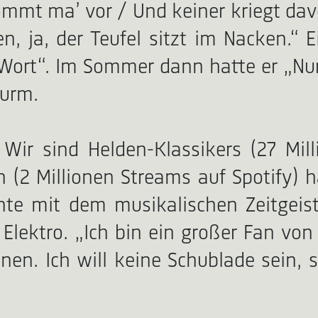
kommt ma’ vor / Und keiner kriegt da
 ja, der Teufel sitzt im Nacken.“ Ei
n Wort“. Im Sommer dann hatte er „Nu
wurm.
 Wir sind Helden-Klassikers (27 Mil
 (2 Millionen Streams auf Spotify) h
hte mit dem musikalischen Zeitgeis
Elektro. „Ich bin ein großer Fan von
dienen. Ich will keine Schublade sein