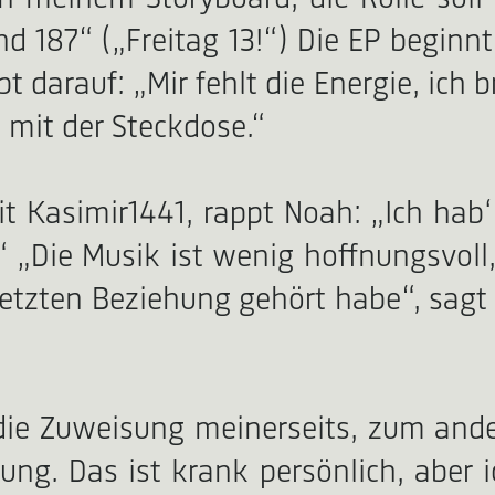
d 187“ („Freitag 13!“) Die EP beginnt
pt darauf: „Mir fehlt die Energie, ic
 mit der Steckdose.“
 Kasimir1441, rappt Noah: „Ich hab‘ 
.“ „Die Musik ist wenig hoffnungsvoll
 letzten Beziehung gehört habe“, sag
ie Zuweisung meinerseits, zum ande
hung. Das ist krank persönlich, aber