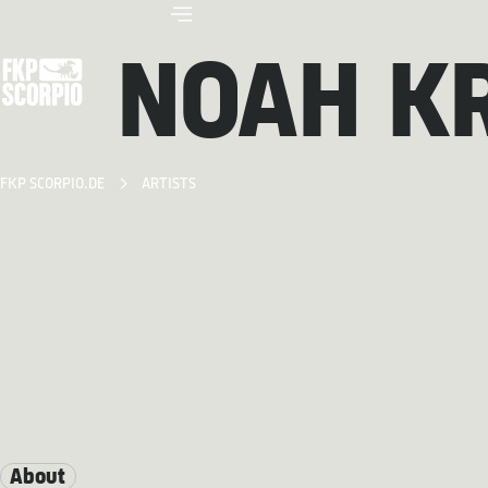
NOAH K
FKP SCORPIO.DE
ARTISTS
About