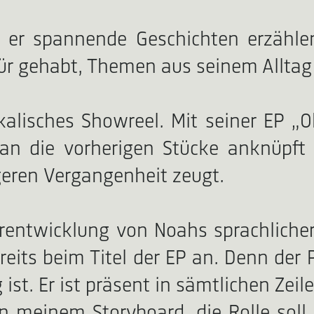
e er spannende Geschichten erzähle
ür gehabt, Themen aus seinem Alltag
kalisches Showreel. Mit seiner EP „
an die vorherigen Stücke anknüpft u
eren Vergangenheit zeugt.
rentwicklung von Noahs sprachlicher
reits beim Titel der EP an. Denn de
st. Er ist präsent in sämtlichen Zei
n meinem Storyboard, die Rolle soll