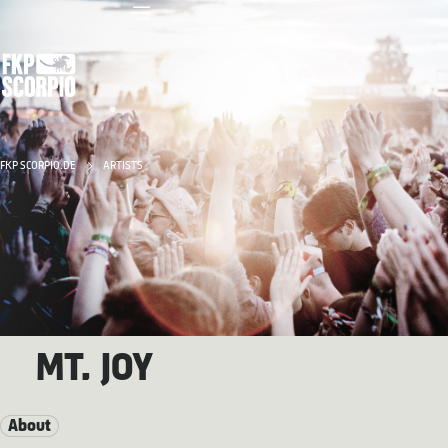
FKP SCORPIO.DE
ARTISTS
MT. JOY
About