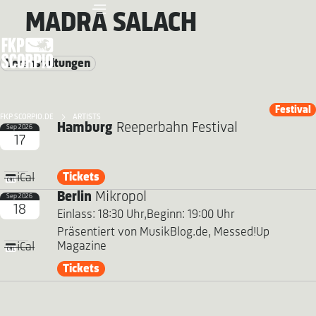
MADRA SALACH
Veranstaltungen
Festival
FKP SCORPIO.DE
ARTISTS
Hamburg
Reeperbahn Festival
Sep 2026
17
Tickets
iCal
Berlin
Mikropol
Sep 2026
18
Einlass: 18:30 Uhr,
Beginn: 19:00 Uhr
Präsentiert von MusikBlog.de, Messed!Up
Magazine
iCal
Tickets