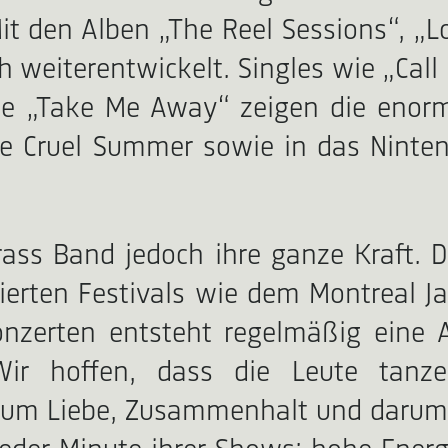
t den Alben „The Reel Sessions“, „L
ich weiterentwickelt. Singles wie „Cal
he „Take Me Away“ zeigen die enorme
ie Cruel Summer sowie in das Ninte
rass Band jedoch ihre ganze Kraft. 
erten Festivals wie dem Montreal Jaz
nzerten entsteht regelmäßig eine A
 „Wir hoffen, dass die Leute ta
t um Liebe, Zusammenhalt und darum