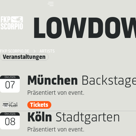
LOWDOW
FKP SCORPIO.DE
ARTISTS
Veranstaltungen
München
Backstag
Okt 2026
07
Präsentiert von event.
Tickets
iCal
Köln
Stadtgarten
Okt 2026
08
Präsentiert von event.