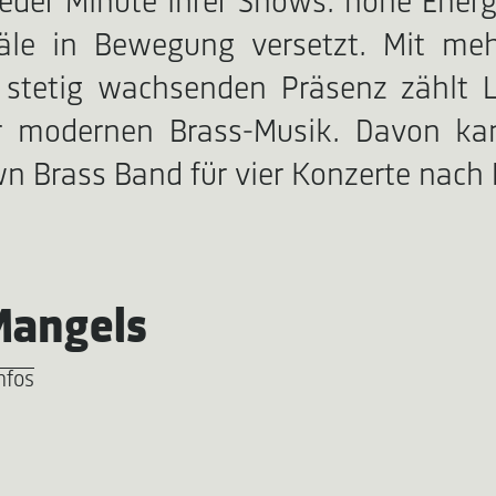
jeder Minute ihrer Shows: hohe Energ
äle in Bewegung versetzt. Mit mehr
r stetig wachsenden Präsenz zählt
er modernen Brass-Musik. Davon ka
n Brass Band für vier Konzerte nac
Mangels
nfos