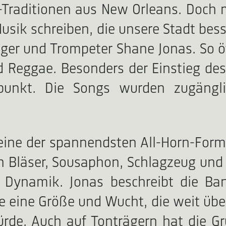
Traditionen aus New Orleans. Doch 
usik schreiben, die unsere Stadt bess
nger und Trompeter Shane Jonas. So öf
d Reggae. Besonders der Einstieg de
punkt. Die Songs wurden zugängli
ine der spannendsten All-Horn-Forma
h Bläser, Sousaphon, Schlagzeug und
er Dynamik. Jonas beschreibt die Ba
cke eine Größe und Wucht, die weit ü
rde. Auch auf Tonträgern hat die G