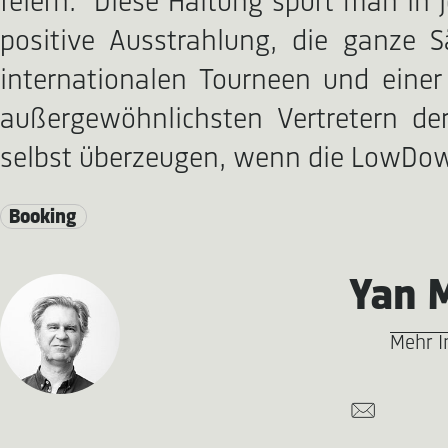
feiern.“ Diese Haltung spürt man in 
positive Ausstrahlung, die ganze S
internationalen Tourneen und eine
außergewöhnlichsten Vertretern d
selbst überzeugen, wenn die LowDow
Booking
Yan 
Mehr I