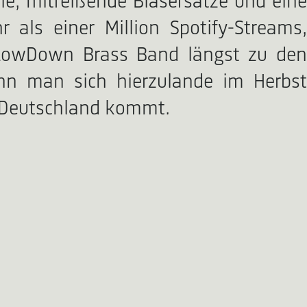
ie, mitreißende Bläsersätze und eine
 als einer Million Spotify-Streams,
 LowDown Brass Band längst zu den
nn man sich hierzulande im Herbst
h Deutschland kommt.