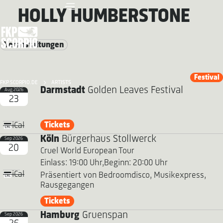
HOLLY HUMBERSTONE
Veranstaltungen
Festival
FKP SCORPIO.DE
ARTISTS
Darmstadt
Golden Leaves Festival
Aug 2026
23
Tickets
iCal
Köln
Bürgerhaus Stollwerck
Sep 2026
20
Cruel World European Tour
Einlass: 19:00 Uhr,
Beginn: 20:00 Uhr
iCal
Präsentiert von Bedroomdisco, Musikexpress,
Rausgegangen
Tickets
Hamburg
Gruenspan
Sep 2026