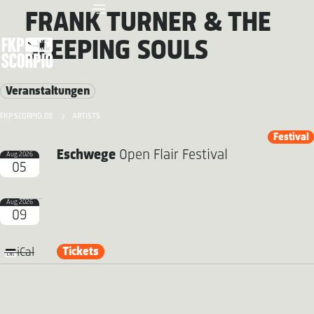
FRANK TURNER & THE
SLEEPING SOULS
Veranstaltungen
FKP SCORPIO.DE
ARTISTS
Festival
Eschwege
Open Flair Festival
Aug 2026
05
Aug 2026
09
Tickets
iCal