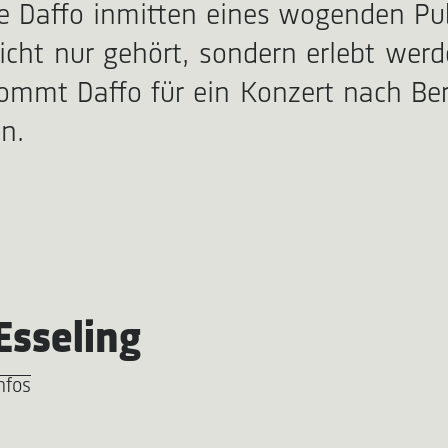
e Daffo inmitten eines wogenden Pub
cht nur gehört, sondern erlebt werde
mmt Daffo für ein Konzert nach Berl
n.
Esseling
nfos