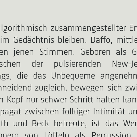
 algorithmisch zusammengestellter E
im Gedächtnis bleiben. Daffo, mittl
eben jenen Stimmen. Geboren als 
ischen der pulsierenden New-Je
Songs, die das Unbequeme angeneh
chneidend zugleich, bewegen sich z
en Kopf nur schwer Schritt halten ka
pagat zwischen folkiger Intimität u
th und Beck betreute, ist das Werk
pern von Löffeln als Percussion, 