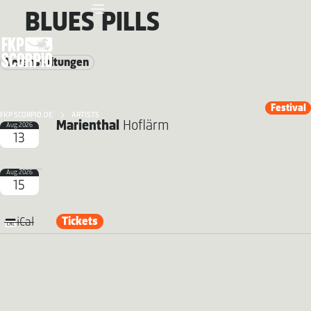
BLUES PILLS
Veranstaltungen
Festival
FKP SCORPIO.DE
ARTISTS
Marienthal
Hoflärm
Aug 2026
13
Aug 2026
15
Tickets
iCal