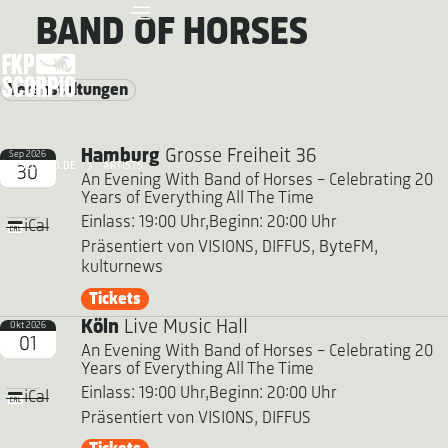
BAND OF HORSES
Veranstaltungen
Hamburg
Grosse Freiheit 36
Sep 2026
FKP SCORPIO.DE
ARTISTS
30
An Evening With Band of Horses - Celebrating 20
Years of Everything All The Time
Einlass: 19:00 Uhr,
Beginn: 20:00 Uhr
iCal
Präsentiert von VISIONS, DIFFUS, ByteFM,
kulturnews
Tickets
Köln
Live Music Hall
Okt 2026
01
An Evening With Band of Horses - Celebrating 20
Years of Everything All The Time
Einlass: 19:00 Uhr,
Beginn: 20:00 Uhr
iCal
Präsentiert von VISIONS, DIFFUS