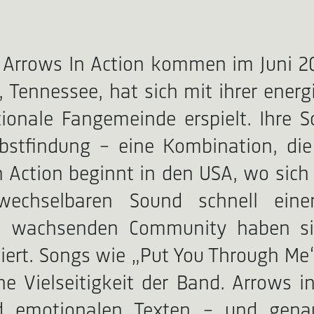
 Arrows In Action kommen im Juni 20
, Tennessee, hat sich mit ihrer ene
tionale Fangemeinde erspielt. Ihre 
lbstfindung – eine Kombination, di
n Action beginnt in den USA, wo sich 
echselbaren Sound schnell eine
tig wachsenden Community haben si
liert. Songs wie „Put You Through M
e Vielseitigkeit der Band. Arrows i
d emotionalen Texten – und genau