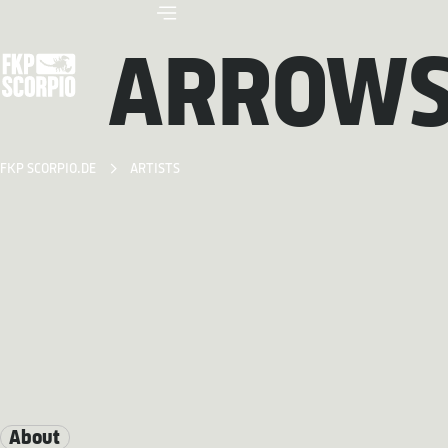
ARROWS 
FKP SCORPIO.DE
ARTISTS
About