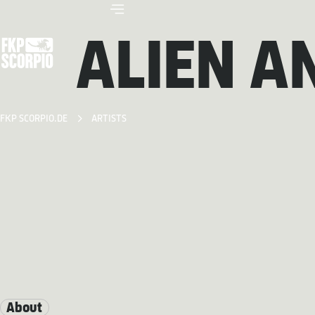
ALIEN A
FKP SCORPIO.DE
ARTISTS
About